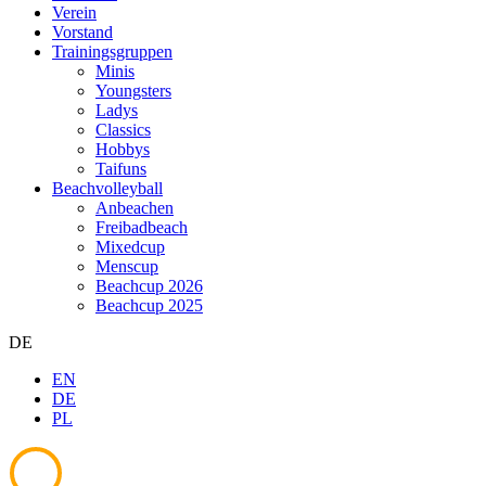
Verein
Vorstand
Trainingsgruppen
Minis
Youngsters
Ladys
Classics
Hobbys
Taifuns
Beachvolleyball
Anbeachen
Freibadbeach
Mixedcup
Menscup
Beachcup 2026
Beachcup 2025
DE
EN
DE
PL