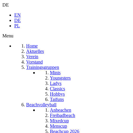
DE
EN
DE
PL
Menu
Home
Aktuelles
Verein
Vorstand
Trainingsgruppen
Minis
Youngsters
Ladys
Classics
Hobbys
Taifuns
Beachvolleyball
Anbeachen
Freibadbeach
Mixedcup
Menscup
Beachcup 2026