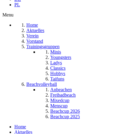
PL
Menu
Home
Aktuelles
Verein
Vorstand
Trainingsgruppen
Minis
Youngsters
Ladys
Classics
Hobbys
Taifuns
Beachvolleyball
Anbeachen
Freibadbeach
Mixedcup
Menscup
Beachcup 2026
Beachcup 2025
Home
Aktuelles